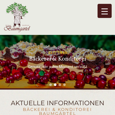
SEIT 1890
Bäckerei & Konditorei
Genuss, der jeden Moment versüßt
AKTUELLE INFORMATIONEN
BÄCKEREI & KONDITOREI
BAUMGÄRTEL