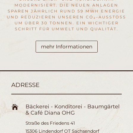
MODERNISIERT. DIE NEUEN ANLAGEN
SPAREN JÄHRLICH RUND 59 MWH ENERGIE
UND REDUZIEREN UNSEREN CO₂-AUSSTOSS U
M ÜBER 30 TONNEN. EIN WICHTIGER S
CHRITT FÜR UMWELT UND QUALITÄT.
mehr Informationen
ADRESSE
Bäckerei - Konditorei - Baumgärtel

& Café Diana OHG
Straße des Friedens 41
15306 Lindendorf OT Sachsendorf